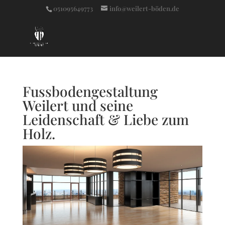
051095649773
info@weilert-böden.de
Fussbodengestaltung
Weilert und seine
Leidenschaft & Liebe zum
Holz.