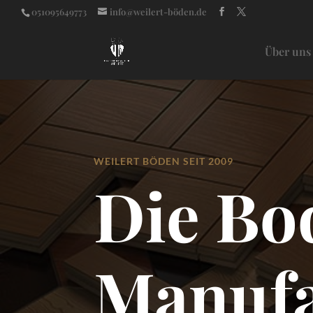
051095649773
info@weilert-böden.de
Über uns
WEILERT BÖDEN SEIT 2009
Die Bo
Manufa