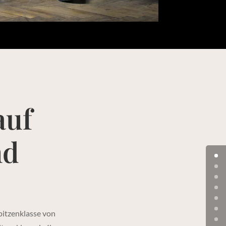
auf
nd
itzenklasse von