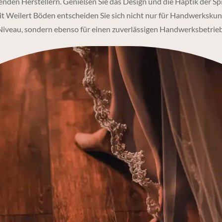
nden Herstellern. Genießen Sie das Design und die Haptik der Spi
t Weilert Böden entscheiden Sie sich nicht nur für Handwerksku
Niveau, sondern ebenso für einen zuverlässigen Handwerksbetrieb