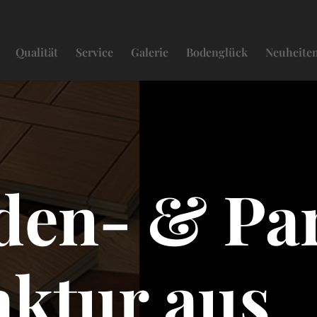
Qualität
Service
Galerie
Bodenglück
Neuheite
den- & Par
ktur aus