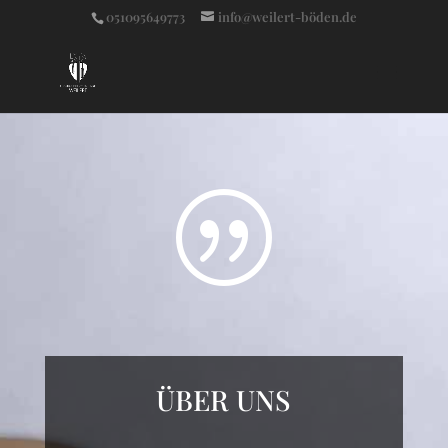
051095649773
info@weilert-böden.de
|
ÜBER UNS