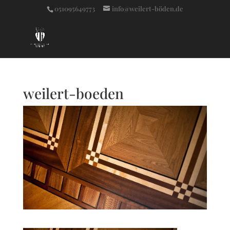
051095649773
info@weilert-böden.de
weilert-boeden