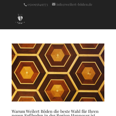
051095649773
info@weilert-böden.de
Warum Weilert Böden die beste Wahl für Ihren
neuen Fußboden in der Region Hannover ist