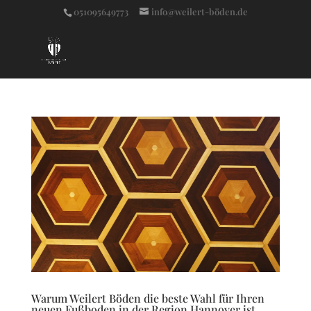
051095649773
info@weilert-böden.de
Warum Weilert Böden die beste Wahl für Ihren
neuen Fußboden in der Region Hannover ist