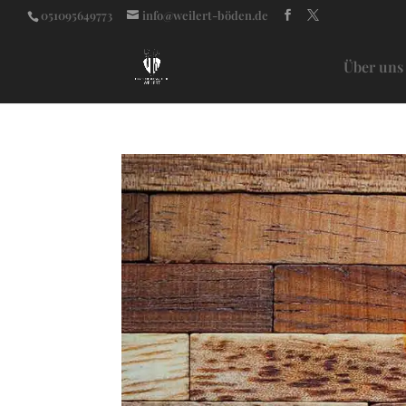
051095649773
info@weilert-böden.de
Über uns