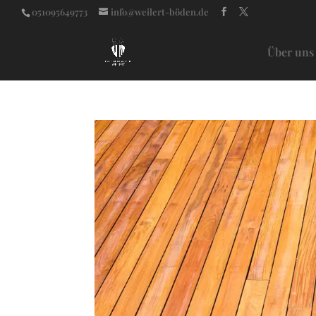
051095649773
info@weilert-böden.de
Über uns