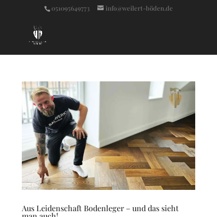
051095649773
info@weilert-böden.de
Aus Leidenschaft Bodenleger – und das sieht
man auch!