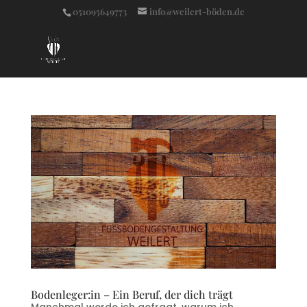
051095649773
info@weilert-böden.de
Bodenleger:in – Ein Beruf, der dich trägt
Manchmal werde ich gefragt, warum ich