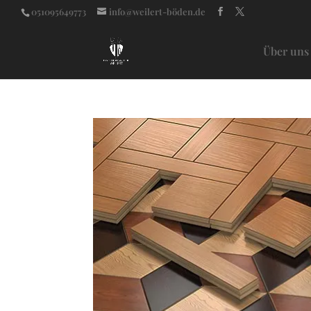
051095649773
info@weilert-böden.de
Über uns