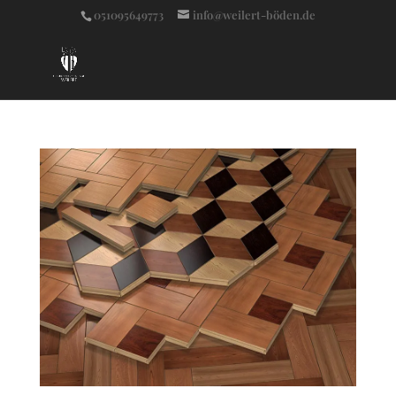
051095649773
info@weilert-böden.de