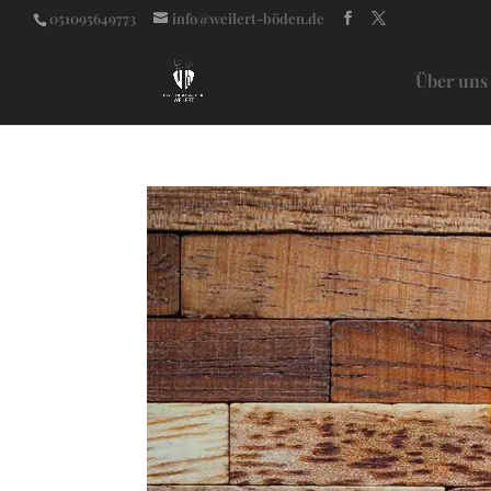
051095649773
info@weilert-böden.de
Über uns