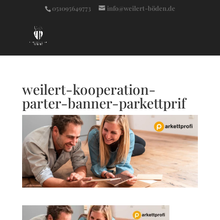
051095649773
info@weilert-böden.de
weilert-kooperation-
parter-banner-parkettprif