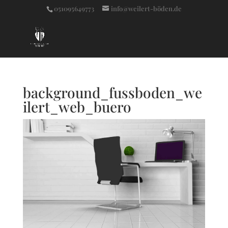
051095649773
info@weilert-böden.de
background_fussboden_we
ilert_web_buero