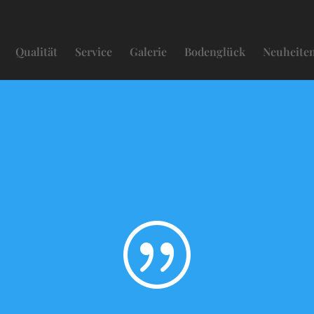
Qualität
Service
Galerie
Bodenglück
Neuheite
|