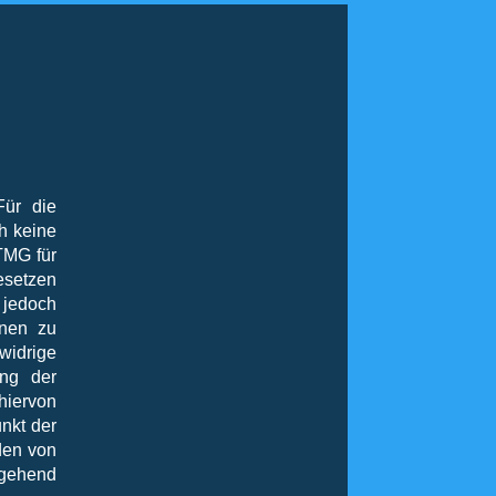
Für die
ch keine
TMG für
setzen
 jedoch
onen zu
widrige
ung der
hiervon
nkt der
den von
mgehend