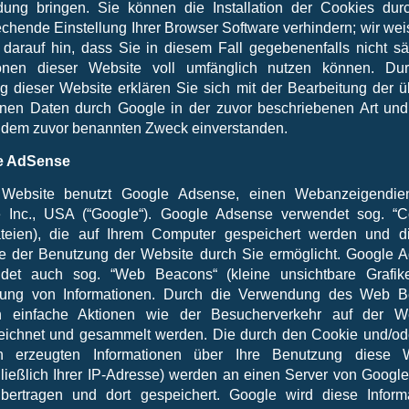
dung bringen. Sie können die Installation der Cookies dur
echende Einstellung Ihrer Browser Software verhindern; wir wei
 darauf hin, dass Sie in diesem Fall gegebenenfalls nicht sä
onen dieser Website voll umfänglich nutzen können. Du
g dieser Website erklären Sie sich mit der Bearbeitung der ü
nen Daten durch Google in der zuvor beschriebenen Art un
 dem zuvor benannten Zweck einverstanden.
e AdSense
Website benutzt Google Adsense, einen Webanzeigendie
 Inc., USA (“Google“). Google Adsense verwendet sog. “C
ateien), die auf Ihrem Computer gespeichert werden und d
e der Benutzung der Website durch Sie ermöglicht. Google 
det auch sog. “Web Beacons“ (kleine unsichtbare Grafik
ung von Informationen. Durch die Verwendung des Web B
 einfache Aktionen wie der Besucherverkehr auf der W
eichnet und gesammelt werden. Die durch den Cookie und/o
n erzeugten Informationen über Ihre Benutzung diese W
hließlich Ihrer IP-Adresse) werden an einen Server von Google
ertragen und dort gespeichert. Google wird diese Inform