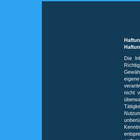
Haftu
Haftun
Die In
Richtig
Gewähr
eigen
verant
nicht 
überwa
Tätigk
Nutzun
unberü
Kenntn
entspr