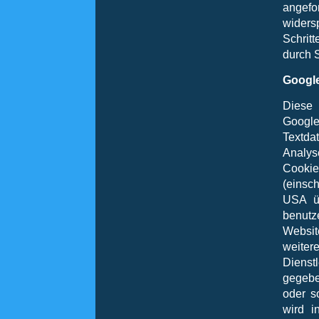
angefo
widersp
Schrit
durch 
Google
Diese 
Google
Textda
Analys
Cooki
(einsc
USA üb
benutz
Websit
weiter
Dienst
gegebe
oder s
wird i