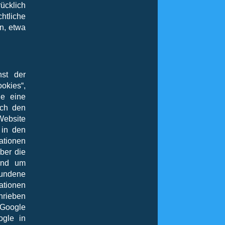
ücklich
chtliche
n, etwa
nst der
okies“,
ie eine
rch den
ebsite
 in den
ationen
ber die
 und um
bundene
ationen
hrieben
 Google
ogle in