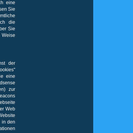
ch eine
sen Sie
mtliche
rch die
ber Sie
d Weise
nst der
ookies“
ie eine
Adsense
en) zur
eacons
ebseite
der Web
ebsite
 in den
ationen