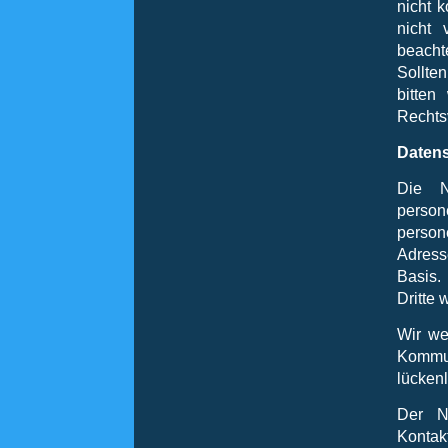
nicht 
nicht 
beacht
Sollte
bitten
Rechts
Daten
Die N
perso
person
Adresse
Basis.
Dritte
Wir we
Kommu
lückenl
Der N
Konta