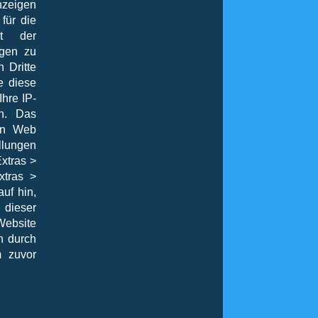
nzeigen
für die
it der
ngen zu
 Dritte
e diese
Ihre IP-
n. Das
von Web
llungen
xtras >
xtras >
uf hin,
 dieser
Website
n durch
 zuvor