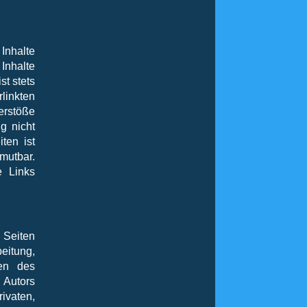
 Inhalte
Inhalte
st stets
rlinkten
erstöße
g nicht
ten ist
mutbar.
e Links
n Seiten
eitung,
zen des
 Autors
rivaten,