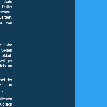
r Seite
Dritter
ichnet.
werden,
den von
Angabe
Seiten
 eMail-
williger
icht an
bei der
n. Ein
lich.
ichten
cklich