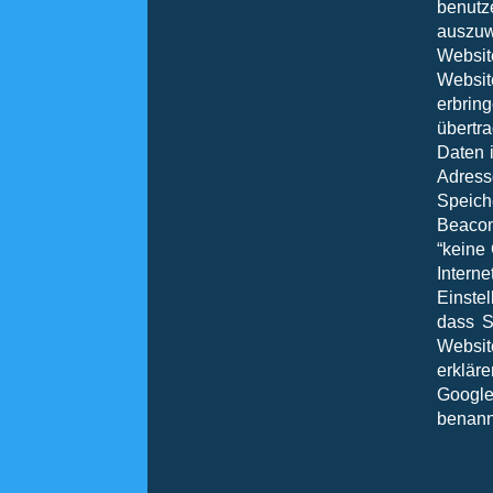
benutz
auszuw
Websi
Websit
erbrin
übertr
Daten i
Adres
Speich
Beacon
“keine
Intern
Einste
dass S
Websit
erklär
Googl
benann