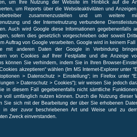
en, um Ihre Nutzung der Website im Hinblick auf die A
erten, um Reports über die Websiteaktivitäten und Anzeigen 
tebetreiber zusammenzustellen und um weitere m
enutzung und der Internetnutzung verbundene Dienstleistu
gen. Auch wird Google diese Informationen gegebenenfalls an
agen, sofern dies gesetzlich vorgeschrieben oder soweit Dritt
m Auftrag von Google verarbeiten. Google wird in keinem Fall 
se mit anderen Daten der Google in Verbindung bringe
ern von Cookies auf Ihrer Festplatte und die Anzeige 
s können Sie verhindern, indem Sie in Ihren Browser-Einste
 Cookies akzeptieren“ wählen (Im MS Internet-Explorer unter “E
etoptionen > Datenschutz > Einstellung“; im Firefox unter “E
llungen > Datenschutz > Cookies“); wir weisen Sie jedoch dara
ie in diesem Fall gegebenenfalls nicht sämtliche Funktionen
e voll umfänglich nutzen können. Durch die Nutzung dieser 
en Sie sich mit der Bearbeitung der über Sie erhobenen Date
e in der zuvor beschriebenen Art und Weise und zu dem
ten Zweck einverstanden.