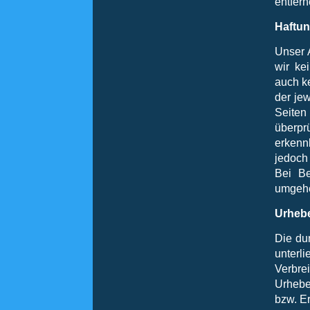
entfern
Haftun
Unser A
wir ke
auch ke
der jew
Seiten
überpr
erkenn
jedoch
Bei Be
umgehe
Urhebe
Die dur
unterl
Verbre
Urhebe
bzw. Er