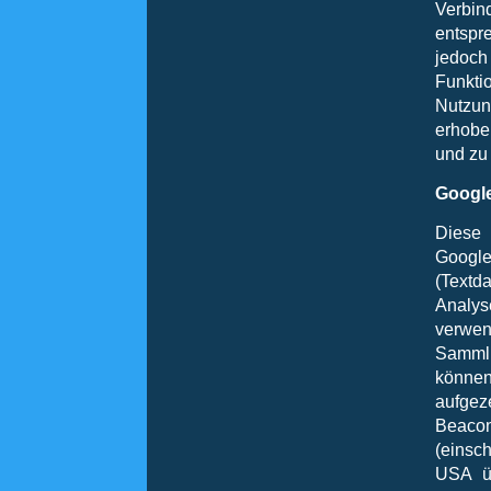
Verbin
entspr
jedoch
Funkti
Nutzun
erhobe
und zu
Googl
Diese 
Google
(Textd
Analys
verwen
Samml
können
aufgez
Beaco
(einsc
USA üb