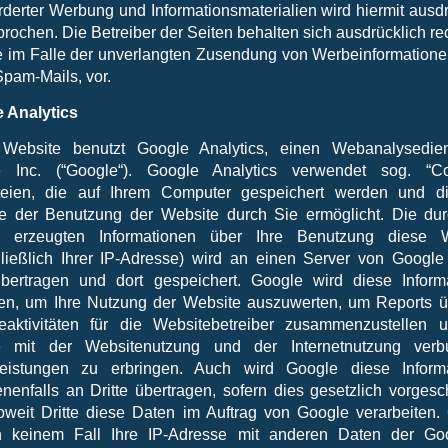
rderter Werbung und Informationsmaterialien wird hiermit ausdr
rochen. Die Betreiber der Seiten behalten sich ausdrücklich re
te im Falle der unverlangten Zusendung von Werbeinformatione
Spam-Mails, vor.
 Analytics
Website benutzt Google Analytics, einen Webanalysedie
 Inc. (“Google“). Google Analytics verwendet sog. “Co
teien, die auf Ihrem Computer gespeichert werden und d
e der Benutzung der Website durch Sie ermöglicht. Die du
e erzeugten Informationen über Ihre Benutzung diese W
hließlich Ihrer IP-Adresse) wird an einen Server von Google
ertragen und dort gespeichert. Google wird diese Inform
en, um Ihre Nutzung der Website auszuwerten, um Reports ü
eaktivitäten für die Websitebetreiber zusammenzustellen
e mit der Websitenutzung und der Internetnutzung ver
leistungen zu erbringen. Auch wird Google diese Inform
nenfalls an Dritte übertragen, sofern dies gesetzlich vorgesc
oweit Dritte diese Daten im Auftrag von Google verarbeiten.
n keinem Fall Ihre IP-Adresse mit anderen Daten der Go