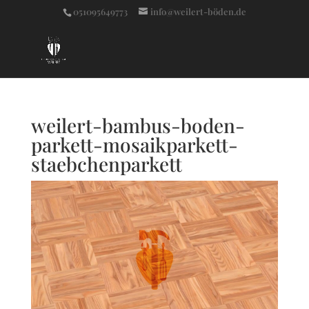
051095649773
info@weilert-böden.de
weilert-bambus-boden-
parkett-mosaikparkett-
staebchenparkett