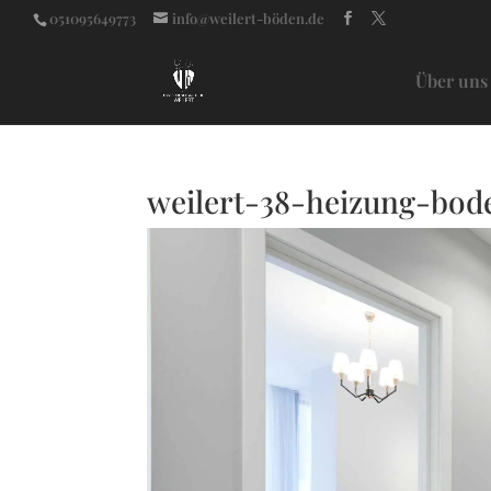
051095649773
info@weilert-böden.de
Über uns
weilert-38-heizung-bod