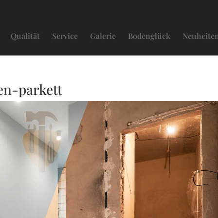
Qualität
Service
Galerie
Bodenglück
Neuheite
en-parkett