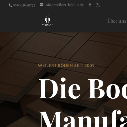
051095649773
info@weilert-böden.de
Über uns
WEILERT BÖDEN SEIT 2009
Die Bo
Manufa