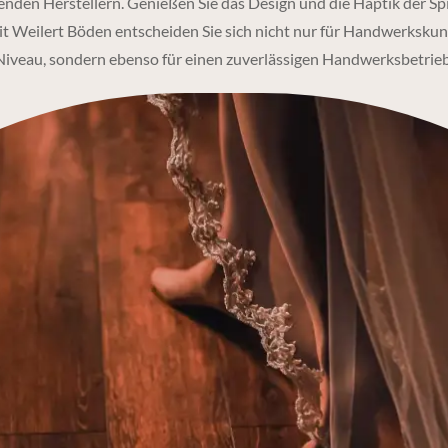
nden Herstellern. Genießen Sie das Design und die Haptik der Spi
t Weilert Böden entscheiden Sie sich nicht nur für Handwerksku
Niveau, sondern ebenso für einen zuverlässigen Handwerksbetrieb