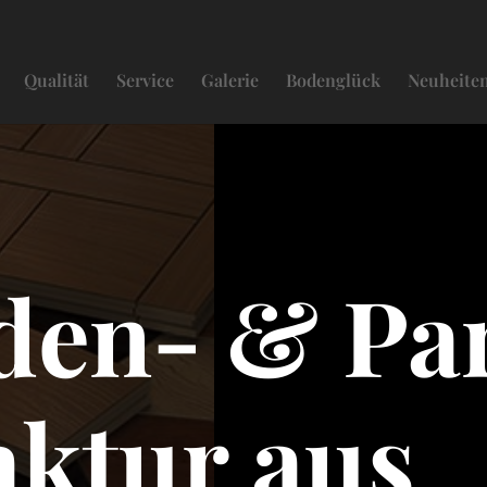
Qualität
Service
Galerie
Bodenglück
Neuheite
den- & Par
ktur aus