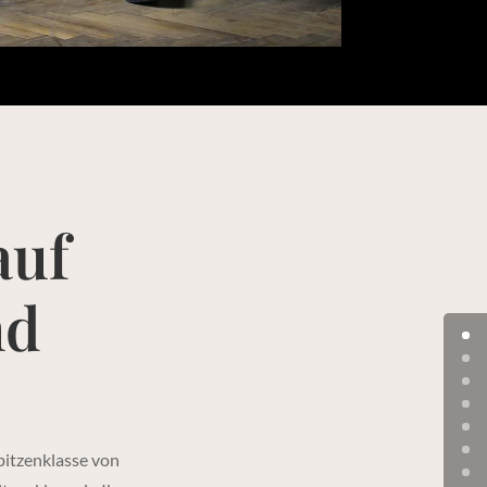
auf
nd
itzenklasse von